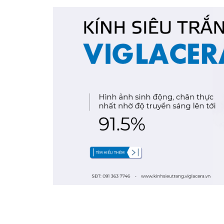
Nghề nghiệp...
Thành phố...
GỬI Y