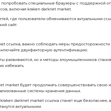
о попробовать специальные браузеры с поддержкой on
ов, включая kraken darknet market.
етей, где пользователи обмениваются актуальными сс
кий сайт.
ket ссылка, важно соблюдать меры предосторожности. В
 включайте двухфакторную аутентификацию.
щиты развиваются, но и методы злоумышленников стано
их избежать.
-BROCHURE
knet market будет продолжать совершенствовать свою 
ализованные системы хранения данных.
HÍ VỀ SẢN PHẨM
 kraken darknet market ссылка станет еще безопаснее, 
танутся актуальными.