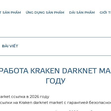
T SẢN PHẨM
ỨNG DỤNG SẢN PHẨM
DẢI SẢN PHẨM
GIỚI T
BÀI VIẾT
АБОТА KRAKEN DARKNET MA
ГОДУ
arket ссылка в 2026 году
ылки на Kraken darknet market с гарантией безопасно