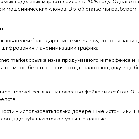
 самых надежных маркетплейсов в 2026 году. Однако на
к и мошеннических клонов. В этой статье мы разберем
ен
ьзователей благодаря системе escrow, которая защища
 шифрования и анонимизации трафика.
net market ссылка из-за продуманного интерфейса и н
ьные меры безопасности, что сделало площадку еще 
rknet market ссылка – множество фейковых сайтов. Он
редств.
ности – использовать только доверенные источники.
g.com
, где публикуются актуальные данные.