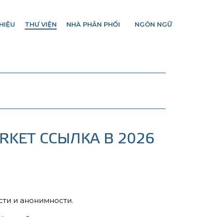
HIỆU
THƯ VIỆN
NHÀ PHÂN PHỐI
NGÔN NGỮ
RKET ССЫЛКА В 2026
сти и анонимности.