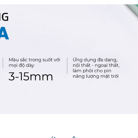
ÊU CẦU