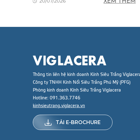
XEM THÊM
20/07/2026
THÊM
Thông tin liên hệ kinh doanh Kính Siêu Trắng Viglacer
Công ty TNHH Kính Nổi Siêu Trắng Phú Mỹ (PFG)
Phòng kinh doanh Kính Siêu Trắng Viglacera
Hotline:
091.363.7746
kinhsieutrang.viglacera.vn
TẢI E-BROCHURE