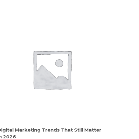
igital Marketing Trends That Still Matter
Как от
in 2026
в Моск