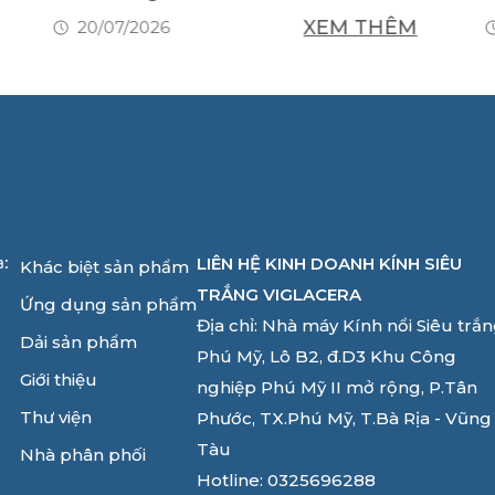
XEM THÊM
20/07/2026
LIÊN HỆ KINH DOANH KÍNH SIÊU
a:
Khác biệt sản phẩm
TRẮNG VIGLACERA
Ứng dụng sản phẩm
Địa chỉ: Nhà máy Kính nổi Siêu trắ
Dải sản phẩm
Phú Mỹ, Lô B2, đ.D3 Khu Công
Giới thiệu
nghiệp Phú Mỹ II mở rộng, P.Tân
Thư viện
Phước, TX.Phú Mỹ, T.Bà Rịa - Vũng
Tàu
Nhà phân phối
Hotline: 0325696288