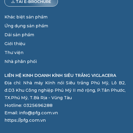
TẢI E-BROCHURE
Khác biệt sản phẩm
Ứng dụng sản phẩm
Dải sản phẩm
Giới thiệu
Thư viện
Nhà phân phối
LIÊN HỆ KINH DOANH KÍNH SIÊU TRẮNG VIGLACERA
Địa chỉ: Nhà máy Kính nổi Siêu trắng Phú Mỹ, Lô B2,
đ.D3 Khu Công nghiệp Phú Mỹ II mở rộng, P.Tân Phước,
TX.Phú Mỹ, T.Bà Rịa - Vũng Tàu
Hotline: 0325696288
Email: info@pfg.com.vn
https://pfg.com.vn