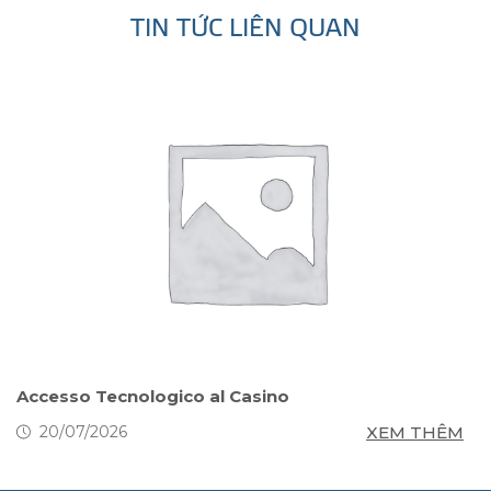
TIN TỨC LIÊN QUAN
s
Accesso Tecnologico al Casino
S
g
M
XEM THÊM
20/07/2026