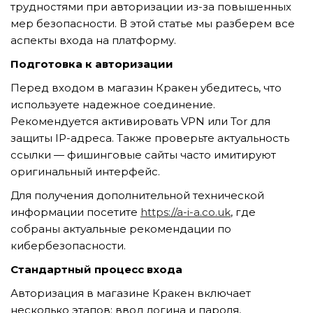
трудностями при авторизации из-за повышенных
мер безопасности. В этой статье мы разберем все
аспекты входа на платформу.
TẢI E-BROCHURE
Подготовка к авторизации
TƯ VẤN MIỄN PHÍ VỀ SẢN PHẨM
Перед входом в магазин Кракен убедитесь, что
используете надежное соединение.
Рекомендуется активировать VPN или Tor для
защиты IP-адреса. Также проверьте актуальность
ссылки — фишинговые сайты часто имитируют
оригинальный интерфейс.
Для получения дополнительной технической
информации посетите
https://a-i-a.co.uk
, где
Nghề nghiệp...
собраны актуальные рекомендации по
кибербезопасности.
Thành phố...
Стандартный процесс входа
Авторизация в магазине Кракен включает
несколько этапов: ввод логина и пароля,