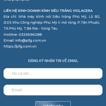
LIÊN HỆ KINH DOANH KÍNH SIÊU TRẮNG VIGLACERA
Địa chỉ: Nhà máy Kính nổi Siêu trắng Phú Mỹ, Lô B2,
đ.D3 Khu Công nghiệp Phú Mỹ II mở rộng, P.Tân Phước,
TX.Phú Mỹ, T.Bà Rịa - Vũng Tàu
Hotline: 0325696288
Email: info@pfg.com.vn
https://pfg.com.vn
ĐĂNG KÝ NHẬN TIN VỀ EMAIL